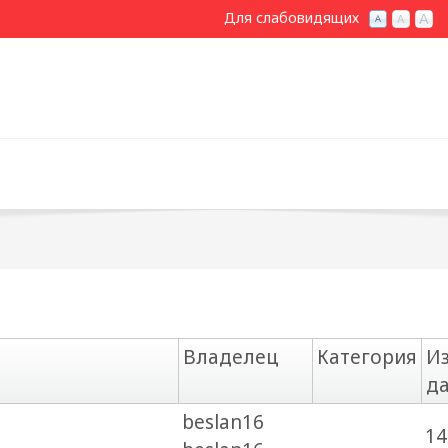
Для слабовидящих
Владелец
Категория
И
д
beslan16
14