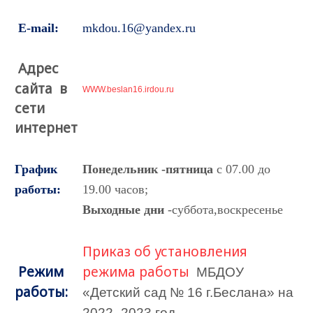
E-mail:
mkdou.16@yandex.ru
Адрес
сайта в
WWW.beslan16.irdou.ru
сети
интернет
График
Понедельник -пятница
с 07.00 до
работы:
19.00 часов;
Выходные дни
-суббота,воскресенье
Приказ об установления
Режим
режима работы
МБДОУ
работы:
«Детский сад № 16 г.Беслана» на
2022- 2023 год