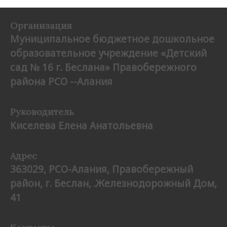
Организация
Муниципальное бюджетное дошкольное
образовательное учреждение «Детский
сад № 16 г. Беслана» Правобережного
района РСО --Алания
Руководитель
Киселева Елена Анатольевна
Адрес
363029, РСО-Алания,
Правобережный
район, г. Беслан, .Железнодорожный Дом,
41